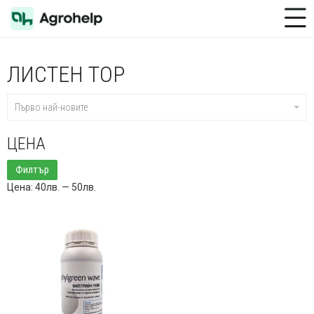
Toggle Menu
ЛИСТЕН ТОР
Първо най-новите
ЦЕНА
Минимална
Максимална
Филтър
цена
цена
Цена:
40лв.
—
50лв.