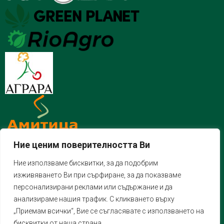
Ние ценим поверителността Ви
Ние използваме бисквитки, за да подобрим
изживяването Ви при сърфиране, за да показваме
персонализирани реклами или съдържание и да
анализираме нашия трафик. С кликването върху
„Приемам всички“, Вие се съгласявате с използването на
бисквитки от наша страна.