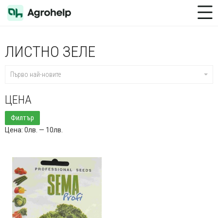
Toggle Menu
ЛИСТНО ЗЕЛЕ
Първо най-новите
ЦЕНА
Минимална
Максимална
Филтър
цена
цена
Цена:
0лв.
—
10лв.