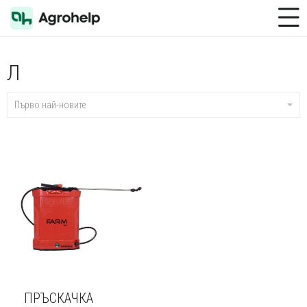
Toggle Menu
Л
Първо най-новите
ПРЪСКАЧКА