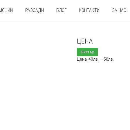
МОЦИИ
РАЗСАДИ
БЛОГ
КОНТАКТИ
ЗА НАС
ЦЕНА
Минимална
Максимална
Филтър
цена
цена
Цена:
40лв.
—
50лв.