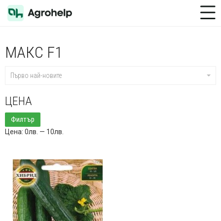
Toggle Menu
МАКС F1
Първо най-новите
ЦЕНА
Минимална
Максимална
Филтър
цена
цена
Цена:
0лв.
—
10лв.