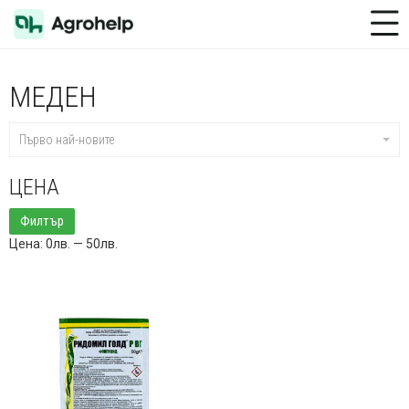
Toggle Menu
МЕДЕН
Първо най-новите
ЦЕНА
Минимална
Максимална
Филтър
цена
цена
Цена:
0лв.
—
50лв.