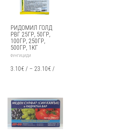
РИДОМИЛ ГОЛД
РВГ 25ГР, 50ГР,
100ГР, 250ГР,
500ГР, 1КГ
THIS
ФУНГИЦИДИ
PRODUCT
HAS
3.10
€
/
–
23.10
€
/
MULTIPLE
VARIANTS.
THE
OPTIONS
MAY
BE
CHOSEN
ON
THE
PRODUCT
PAGE