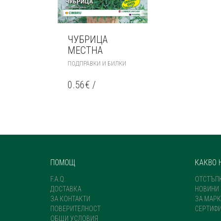
ЧУБРИЦА
МЕСТНА
ПОДПРАВКИ И БИЛКИ
0.56
€
/
ПОМОЩ
КАКВО 
F.A.Q.
ОТСТЪП
ДОСТАВКА
НОВИНИ
ЗА КОНТАКТИ
ЗА МАРК
ПОВЕРИТЕЛНОСТ
СЕРТИФ
ОБЩИ УСЛОВИЯ