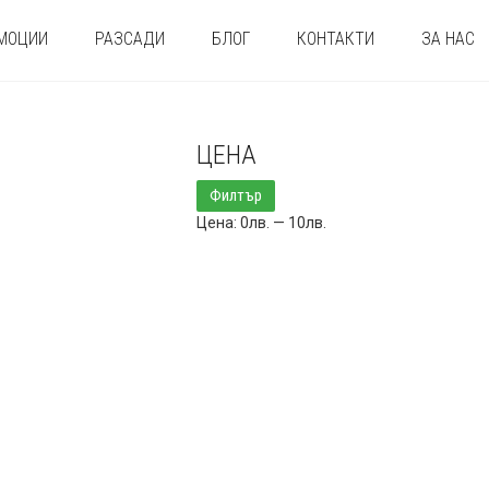
МОЦИИ
РАЗСАДИ
БЛОГ
КОНТАКТИ
ЗА НАС
ЦЕНА
Минимална
Максимална
Филтър
цена
цена
Цена:
0лв.
—
10лв.