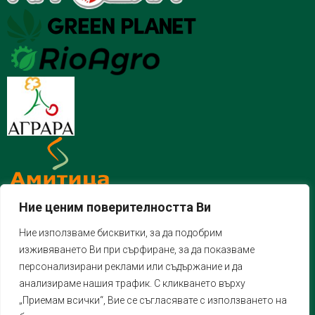
Ние ценим поверителността Ви
Ние използваме бисквитки, за да подобрим
изживяването Ви при сърфиране, за да показваме
персонализирани реклами или съдържание и да
анализираме нашия трафик. С кликването върху
„Приемам всички“, Вие се съгласявате с използването на