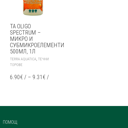
TA OLIGO
SPECTRUM –
МИКРО И
СУБМИКРОЕЛЕМЕНТИ
500МЛ, 1Л
THIS
,
TERRA AQUATICA
ТЕЧНИ
PRODUCT
ТОРОВЕ
HAS
MULTIPLE
6.90
€
/
–
9.31
€
/
VARIANTS.
THE
OPTIONS
MAY
BE
CHOSEN
ON
THE
ПОМОЩ
PRODUCT