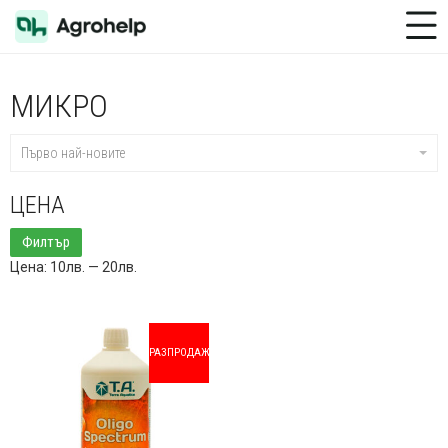
Toggle Menu
МИКРО
Първо най-новите
ЦЕНА
Минимална
Максимална
Филтър
цена
цена
Цена:
10лв.
—
20лв.
РАЗПРОДАЖБА!