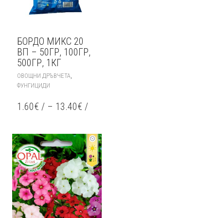
БОРДО МИКС 20
ВП – 50ГР, 100ГР,
500ГР, 1КГ
THIS
,
ОВОЩНИ ДРЪВЧЕТА
PRODUCT
ФУНГИЦИДИ
HAS
MULTIPLE
1.60
€
/
–
13.40
€
/
VARIANTS.
THE
OPTIONS
MAY
BE
CHOSEN
ON
THE
PRODUCT
PAGE