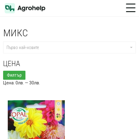
Toggle Menu
МИКС
Първо най-новите
ЦЕНА
Минимална
Максимална
Филтър
цена
цена
Цена:
0лв.
—
30лв.