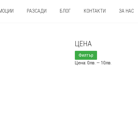
МОЦИИ
РАЗСАДИ
БЛОГ
КОНТАКТИ
ЗА НАС
ЦЕНА
Минимална
Максимална
Филтър
цена
цена
Цена:
0лв.
—
10лв.