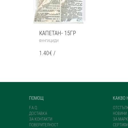
КАПЕТАН- 15ГР
ФУНГИЦИДИ
1.40
€
/
ПОМОЩ
КАКВО 
F.A.Q.
ОТСТЪП
ДОСТАВКА
НОВИНИ
ЗА КОНТАКТИ
ЗА МАРК
ПОВЕРИТЕЛНОСТ
СЕРТИФ