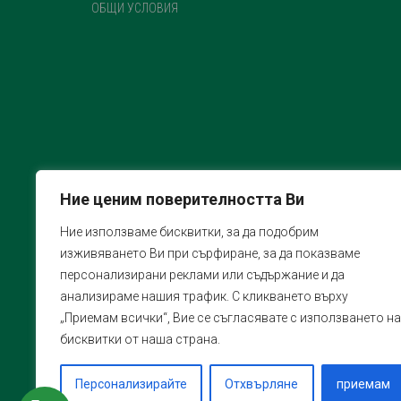
ОБЩИ УСЛОВИЯ
Ние ценим поверителността Ви
Ние използваме бисквитки, за да подобрим
изживяването Ви при сърфиране, за да показваме
персонализирани реклами или съдържание и да
анализираме нашия трафик. С кликването върху
„Приемам всички“, Вие се съгласявате с използването на
бисквитки от наша страна.
Персонализирайте
Отхвърляне
приемам