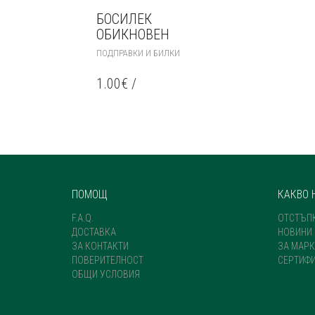
БОСИЛЕК
ОБИКНОВЕН
ПОДПРАВКИ И БИЛКИ
1.00
€
/
ПОМОЩ
КАКВО 
F.A.Q.
ОТСТЪП
ДОСТАВКА
НОВИНИ
ЗА КОНТАКТИ
ЗА МАРК
ПОВЕРИТЕЛНОСТ
СЕРТИФ
ОБЩИ УСЛОВИЯ