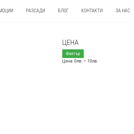
МОЦИИ
РАЗСАДИ
БЛОГ
КОНТАКТИ
ЗА НАС
ЦЕНА
Минимална
Максимална
Филтър
цена
цена
Цена:
0лв.
—
10лв.