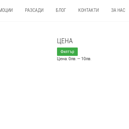
МОЦИИ
РАЗСАДИ
БЛОГ
КОНТАКТИ
ЗА НАС
ЦЕНА
Минимална
Максимална
Филтър
цена
цена
Цена:
0лв.
—
10лв.