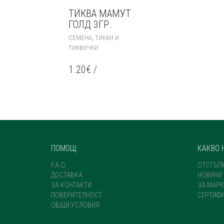
ТИКВА МАМУТ
ГОЛД 3ГР.
,
СЕМЕНА
ТИКВИ И
ТИКВИЧКИ
1.20
€
/
ПОМОЩ
КАКВО 
F.A.Q.
ОТСТЪП
ДОСТАВКА
НОВИНИ
ЗА КОНТАКТИ
ЗА МАРК
ПОВЕРИТЕЛНОСТ
СЕРТИФ
ОБЩИ УСЛОВИЯ