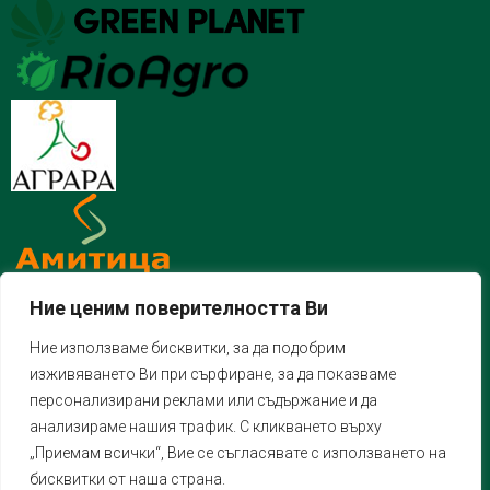
Ние ценим поверителността Ви
Ние използваме бисквитки, за да подобрим
изживяването Ви при сърфиране, за да показваме
персонализирани реклами или съдържание и да
анализираме нашия трафик. С кликването върху
„Приемам всички“, Вие се съгласявате с използването на
бисквитки от наша страна.