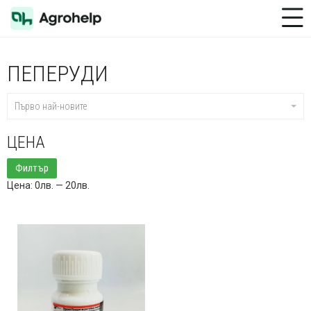
Toggle Menu
ПЕПЕРУДИ
Първо най-новите
ЦЕНА
Минимална
Максимална
Филтър
цена
цена
Цена:
0лв.
—
20лв.