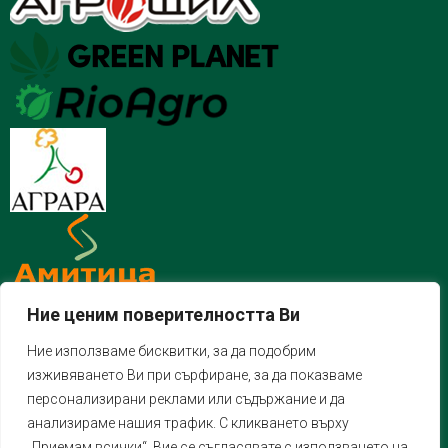
Ние ценим поверителността Ви
Ние използваме бисквитки, за да подобрим
изживяването Ви при сърфиране, за да показваме
персонализирани реклами или съдържание и да
анализираме нашия трафик. С кликването върху
„Приемам всички“, Вие се съгласявате с използването на