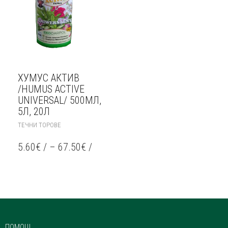
ХУМУС АКТИВ
/HUMUS ACTIVE
UNIVERSAL/ 500МЛ,
5Л, 20Л
THIS
ТЕЧНИ ТОРОВЕ
PRODUCT
HAS
5.60
€
/
–
67.50
€
/
MULTIPLE
VARIANTS.
THE
OPTIONS
MAY
BE
CHOSEN
ON
ПОМОЩ