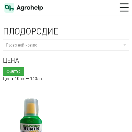
Toggle Menu
ПЛОДОРОДИЕ
Първо най-новите
ЦЕНА
Минимална
Максимална
Филтър
цена
цена
Цена:
10лв.
—
140лв.