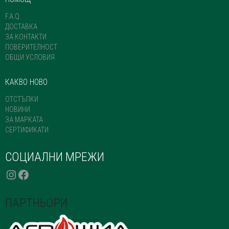
THE
PRODUCT
F.A.Q.
PAGE
ДОСТАВКА
ЗА КОНТАКТИ
ПОВЕРИТЕЛНОСТ
ОБЩИ УСЛОВИЯ
КАКВО НОВО
ОТСТЪПКИ
НОВИНИ
ЗА МАРКАТА
СЕРТИФИКАТИ
СОЦИАЛНИ МРЕЖИ
INSTAGRAM
FACEBOOK
ПАРТНЬОРИ