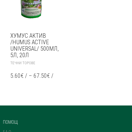
ХУМУС АКТИВ
/HUMUS ACTIVE
UNIVERSAL/ 500МЛ,
5Л, 20Л
THIS
ТЕЧНИ ТОРОВЕ
PRODUCT
HAS
5.60
€
/
–
67.50
€
/
MULTIPLE
VARIANTS.
THE
OPTIONS
MAY
BE
CHOSEN
ON
ПОМОЩ
THE
PRODUCT
F.A.Q.