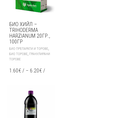
БИО ХИЙЛ –
TRIHODERMA
HARZIANUM 20ГР.,
100ГР
THIS
,
БИО ПРЕПАРАТИ И ТОРОВЕ
PRODUCT
,
БИО ТОРОВЕ
ГРАНУЛИРАНИ
HAS
ТОРОВЕ
MULTIPLE
VARIANTS.
1.60
€
/
–
6.20
€
/
THE
OPTIONS
MAY
BE
CHOSEN
ON
THE
PRODUCT
PAGE