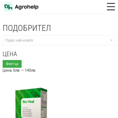
Toggle Menu
ПОДОБРИТЕЛ
Първо най-новите
ЦЕНА
Минимална
Максимална
Филтър
цена
цена
Цена:
0лв.
—
140лв.