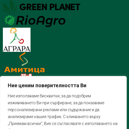
Ние ценим поверителността Ви
Ние използваме бисквитки, за да подобрим
изживяването Ви при сърфиране, за да показваме
персонализирани реклами или съдържание и да
анализираме нашия трафик. С кликването върху
„Приемам всички“, Вие се съгласявате с използването на