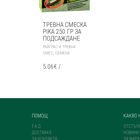
ТРЕВНА СМЕСКА
PIKA 250 ГР ЗА
ПОДСАЖДАНЕ
РАЙГРАС И ТРЕВНА
,
СМЕС
СЕМЕНА
5.06
€
/
ПОМОЩ
КАКВО 
F.A.Q.
ОТСТЪП
ДОСТАВКА
НОВИНИ
ЗА КОНТАКТИ
ЗА МАРК