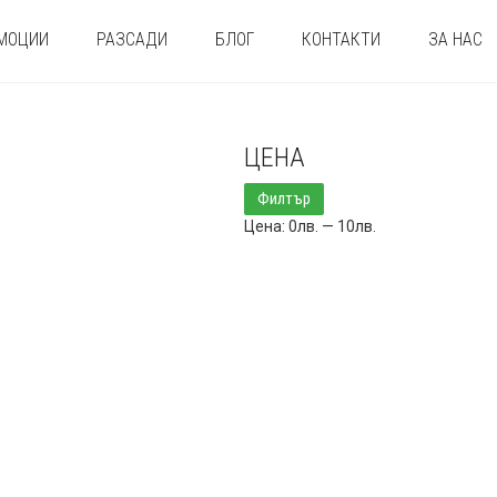
МОЦИИ
РАЗСАДИ
БЛОГ
КОНТАКТИ
ЗА НАС
ЦЕНА
Минимална
Максимална
Филтър
цена
цена
Цена:
0лв.
—
10лв.