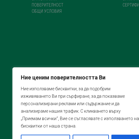
ПОВЕРИТЕЛНОСТ
СЕРТИФ
ОБЩИ УСЛОВИЯ
Ние ценим поверителността Ви
Ние използваме бисквитки, за да подобрим
изживяването Ви при сърфиране, за да показваме
персонализирани реклами или съдържание и да
анализираме нашия трафик. С кликването върху
„Приемам всички“, Вие се съгласявате с използването на
бисквитки от наша страна.