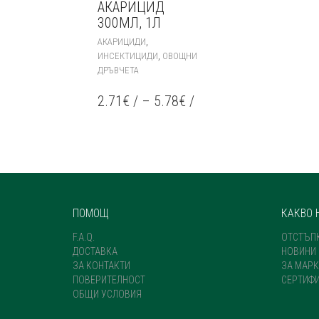
АКАРИЦИД
300МЛ, 1Л
THIS
,
АКАРИЦИДИ
PRODUCT
,
ИНСЕКТИЦИДИ
ОВОЩНИ
HAS
ДРЪВЧЕТА
MULTIPLE
VARIANTS.
2.71
€
/
–
5.78
€
/
THE
OPTIONS
MAY
BE
CHOSEN
ON
THE
PRODUCT
ПОМОЩ
КАКВО 
PAGE
F.A.Q.
ОТСТЪП
ДОСТАВКА
НОВИНИ
ЗА КОНТАКТИ
ЗА МАРК
ПОВЕРИТЕЛНОСТ
СЕРТИФ
ОБЩИ УСЛОВИЯ