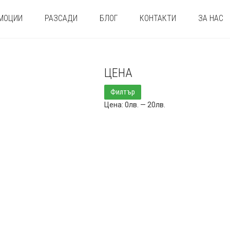
МОЦИИ
РАЗСАДИ
БЛОГ
КОНТАКТИ
ЗА НАС
ЦЕНА
Минимална
Максимална
Филтър
цена
цена
Цена:
0лв.
—
20лв.