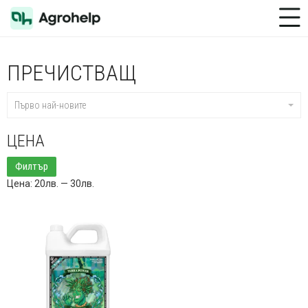
Toggle Menu
ПРЕЧИСТВАЩ
Първо най-новите
ЦЕНА
Минимална
Максимална
Филтър
цена
цена
Цена:
20лв.
—
30лв.