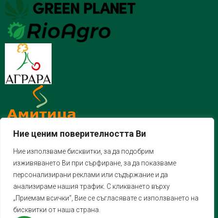
Ние ценим поверителността Ви
Ние използваме бисквитки, за да подобрим
изживяването Ви при сърфиране, за да показваме
персонализирани реклами или съдържание и да
анализираме нашия трафик. С кликването върху
„Приемам всички“, Вие се съгласявате с използването на
бисквитки от наша страна.