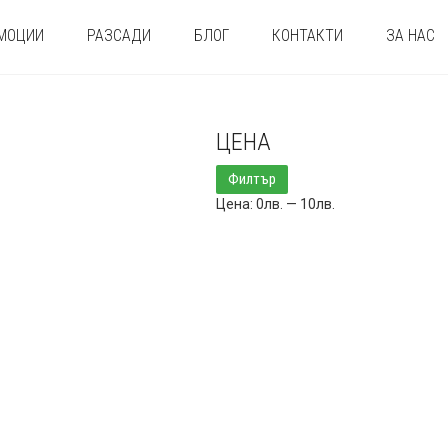
МОЦИИ
РАЗСАДИ
БЛОГ
КОНТАКТИ
ЗА НАС
ЦЕНА
Минимална
Максимална
Филтър
цена
цена
Цена:
0лв.
—
10лв.