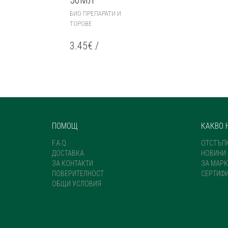
THIS
БИО ПРЕПАРАТИ И
PRODUCT
ТОРОВЕ
HAS
MULTIPLE
3.45
€
/
VARIANTS.
THE
OPTIONS
MAY
BE
CHOSEN
ON
THE
ПОМОЩ
КАКВО 
PRODUCT
PAGE
F.A.Q.
ОТСТЪП
ДОСТАВКА
НОВИНИ
ЗА КОНТАКТИ
ЗА МАРК
ПОВЕРИТЕЛНОСТ
СЕРТИФ
ОБЩИ УСЛОВИЯ