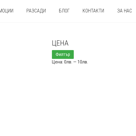
МОЦИИ
РАЗСАДИ
БЛОГ
КОНТАКТИ
ЗА НАС
ЦЕНА
Минимална
Максимална
Филтър
цена
цена
Цена:
0лв.
—
10лв.