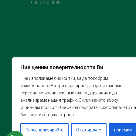
ОБЩИ УСЛОВИЯ
Ние ценим поверителността Ви
Ние използваме бисквитки, за да подобрим
изживяването Ви при сърфиране, за да показваме
персонализирани реклами или съдържание и да
анализираме нашия трафик. С кликването върху
„Приемам всички“, Вие се съгласявате с използването на
бисквитки от наша страна.
Персонализирайте
Отхвърляне
приемам