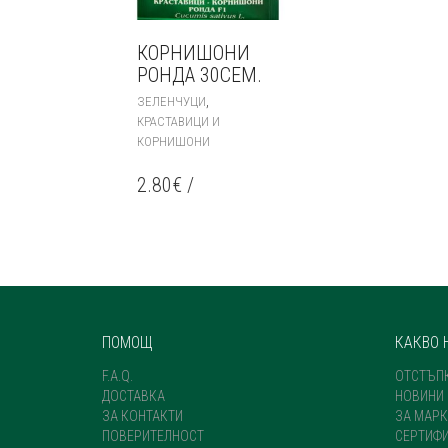
КОРНИШОНИ
РОНДА 30СЕМ.
,
ЗЕЛЕНЧУЦИ
КРАСТАВИЦИ И
КОРНИШОНИ
2.80
€
/
ПОМОЩ
КАКВО 
F.A.Q.
ОТСТЪП
ДОСТАВКА
НОВИНИ
ЗА КОНТАКТИ
ЗА МАРК
ПОВЕРИТЕЛНОСТ
СЕРТИФ