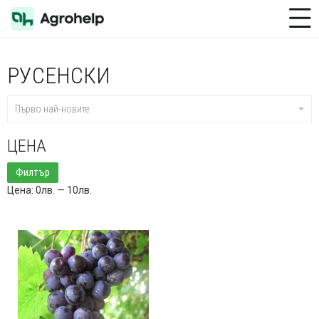
Toggle Menu
РУСЕНСКИ
Първо най-новите
ЦЕНА
Минимална
Максимална
Филтър
цена
цена
Цена:
0лв.
—
10лв.