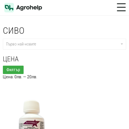
Toggle Menu
СИВО
Първо най-новите
ЦЕНА
Минимална
Максимална
Филтър
цена
цена
Цена:
0лв.
—
20лв.