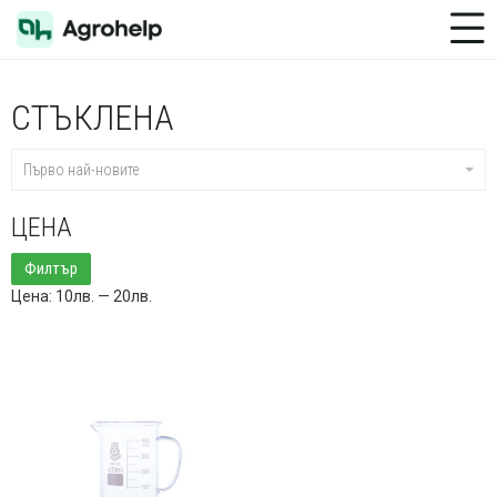
Toggle Menu
СТЪКЛЕНА
Първо най-новите
ЦЕНА
Минимална
Максимална
Филтър
цена
цена
Цена:
10лв.
—
20лв.