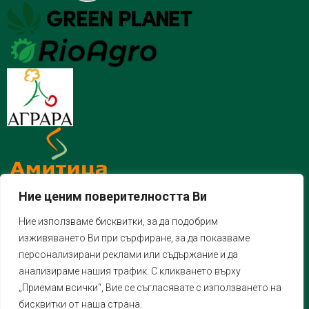
Ние ценим поверителността Ви
Ние използваме бисквитки, за да подобрим
изживяването Ви при сърфиране, за да показваме
персонализирани реклами или съдържание и да
анализираме нашия трафик. С кликването върху
„Приемам всички“, Вие се съгласявате с използването на
бисквитки от наша страна.