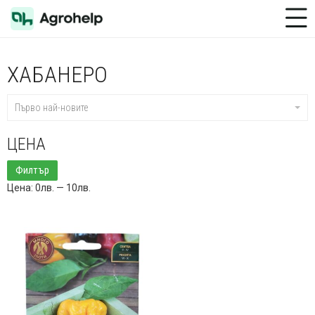
Toggle Menu
ХАБАНЕРО
Първо най-новите
ЦЕНА
Минимална
Максимална
Филтър
цена
цена
Цена:
0лв.
—
10лв.