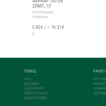
АФИКАР 100 ЕВ
20МЛ, 1Л
THIS
,
ИНСЕКТИЦИДИ
PRODUCT
ПРОМОЦИИ
HAS
MULTIPLE
0.82
€
/
–
16.21
€
VARIANTS.
/
THE
OPTIONS
MAY
BE
CHOSEN
ON
THE
PRODUCT
ПОМОЩ
КАКВО 
PAGE
F.A.Q.
ОТСТЪП
ДОСТАВКА
НОВИНИ
ЗА КОНТАКТИ
ЗА МАРК
ПОВЕРИТЕЛНОСТ
СЕРТИФ
ОБЩИ УСЛОВИЯ