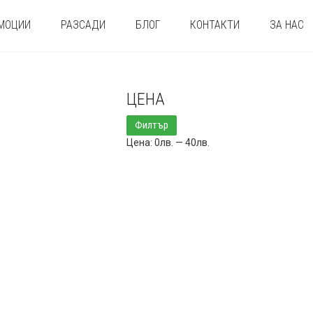
МОЦИИ
РАЗСАДИ
БЛОГ
КОНТАКТИ
ЗА НАС
ЦЕНА
Минимална
Максимална
Филтър
цена
цена
Цена:
0лв.
—
40лв.