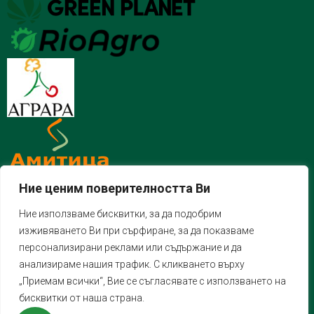
Ние ценим поверителността Ви
Ние използваме бисквитки, за да подобрим
изживяването Ви при сърфиране, за да показваме
персонализирани реклами или съдържание и да
анализираме нашия трафик. С кликването върху
„Приемам всички“, Вие се съгласявате с използването на
бисквитки от наша страна.