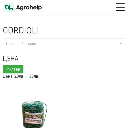
Toggle Menu
CORDIOLI
Първо най-новите
ЦЕНА
Минимална
Максимална
Филтър
цена
цена
Цена:
20лв.
—
30лв.