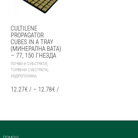
CULTILENE
PROPAGATOR
CUBES IN A TRAY
(МИНЕРАЛНА ВАТА)
– 77, 150 ГНЕЗДА
THIS
,
ПОЧВИ И СУБСТРАТИ
PRODUCT
,
ТОРФЕНИ СУБСТРАТИ
HAS
ХИДРОПОНИКА
MULTIPLE
VARIANTS.
12.27
€
/
–
12.78
€
/
THE
OPTIONS
MAY
BE
CHOSEN
ON
THE
PRODUCT
ПОМОЩ