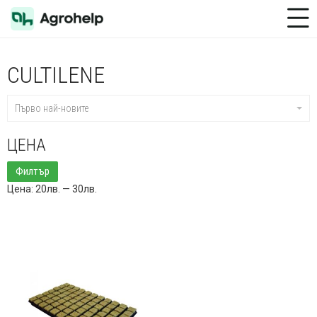
Toggle Menu
CULTILENE
Първо най-новите
ЦЕНА
Минимална
Максимална
Филтър
цена
цена
Цена:
20лв.
—
30лв.