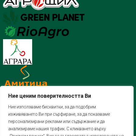
Ние ценим поверителността Ви
Ние използваме бисквитки, за да подобрим
изживяването Ви при сърфиране, за да показваме
персонализирани реклами или съдържание и да
анализираме нашия трафик. С кликването върху