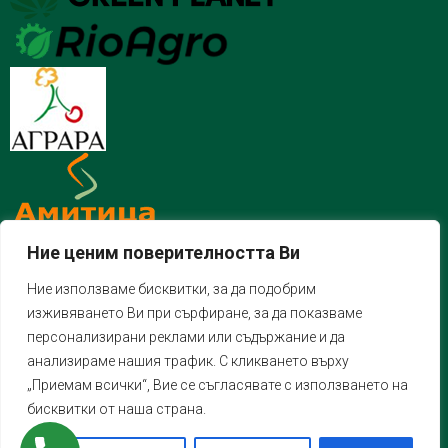
Ние ценим поверителността Ви
Ние използваме бисквитки, за да подобрим
изживяването Ви при сърфиране, за да показваме
персонализирани реклами или съдържание и да
анализираме нашия трафик. С кликването върху
„Приемам всички“, Вие се съгласявате с използването на
бисквитки от наша страна.