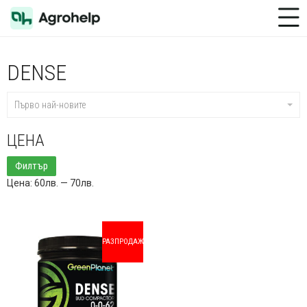
Toggle Menu
DENSE
Първо най-новите
ЦЕНА
Минимална
Максимална
Филтър
цена
цена
Цена:
60лв.
—
70лв.
РАЗПРОДАЖБА!