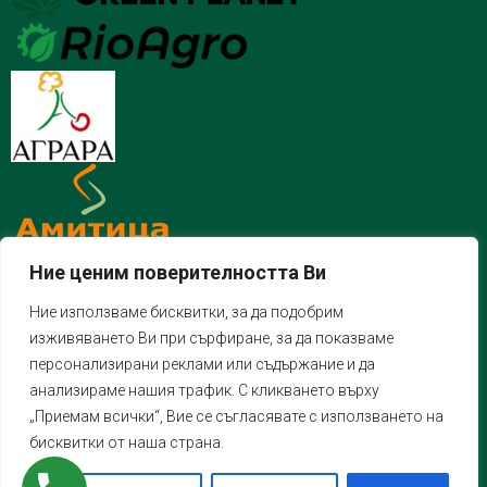
Ние ценим поверителността Ви
Ние използваме бисквитки, за да подобрим
изживяването Ви при сърфиране, за да показваме
персонализирани реклами или съдържание и да
анализираме нашия трафик. С кликването върху
„Приемам всички“, Вие се съгласявате с използването на
бисквитки от наша страна.