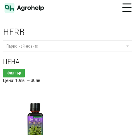
Toggle Menu
HERB
Първо най-новите
ЦЕНА
Минимална
Максимална
Филтър
цена
цена
Цена:
10лв.
—
30лв.