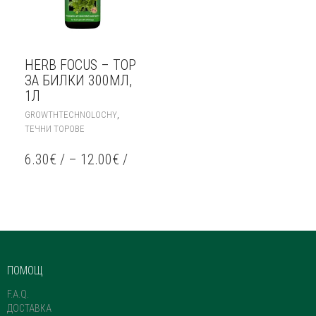
HERB FOCUS – ТОР
ЗА БИЛКИ 300МЛ,
1Л
THIS
,
GROWTHTECHNOLOCHY
PRODUCT
ТЕЧНИ ТОРОВЕ
HAS
MULTIPLE
6.30
€
/
–
12.00
€
/
VARIANTS.
THE
OPTIONS
MAY
BE
CHOSEN
ON
THE
ПОМОЩ
PRODUCT
PAGE
F.A.Q.
ДОСТАВКА