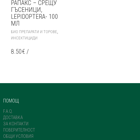
РАПАКС – СРЕЩУ
ГЪСЕНИЦИ,
LEPIDOPTERA- 100
МЛ
THIS
,
БИО ПРЕПАРАТИ И ТОРОВЕ
PRODUCT
ИНСЕКТИЦИДИ
HAS
MULTIPLE
8.50
€
/
VARIANTS.
THE
OPTIONS
MAY
BE
CHOSEN
ON
THE
ПОМОЩ
PRODUCT
PAGE
F.A.Q.
ДОСТАВКА
ЗА КОНТАКТИ
ПОВЕРИТЕЛНОСТ
ОБЩИ УСЛОВИЯ