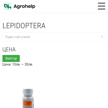
Toggle Menu
LEPIDOPTERA
Първо най-новите
ЦЕНА
Минимална
Максимална
Филтър
цена
цена
Цена:
10лв.
—
30лв.