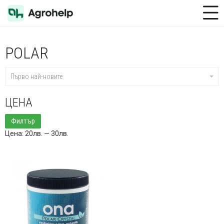
Toggle Menu
POLAR
Първо най-новите
ЦЕНА
Минимална
Максимална
Филтър
цена
цена
Цена:
20лв.
—
30лв.