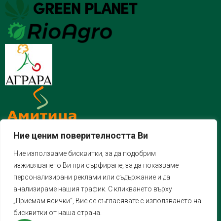
Ние ценим поверителността Ви
Ние използваме бисквитки, за да подобрим
изживяването Ви при сърфиране, за да показваме
персонализирани реклами или съдържание и да
анализираме нашия трафик. С кликването върху
„Приемам всички“, Вие се съгласявате с използването на
бисквитки от наша страна.