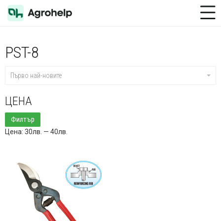
Toggle Menu
PST-8
Първо най-новите
ЦЕНА
Минимална
Максимална
Филтър
цена
цена
Цена:
30лв.
—
40лв.