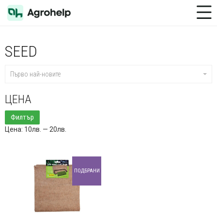
Toggle Menu
SEED
Първо най-новите
ЦЕНА
Минимална
Максимална
Филтър
цена
цена
Цена:
10лв.
—
20лв.
ПОДБРАНИ