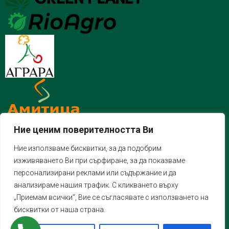
Ние ценим поверителността Ви
Ние използваме бисквитки, за да подобрим
изживяването Ви при сърфиране, за да показваме
персонализирани реклами или съдържание и да
анализираме нашия трафик. С кликването върху
„Приемам всички“, Вие се съгласявате с използването на
бисквитки от наша страна.