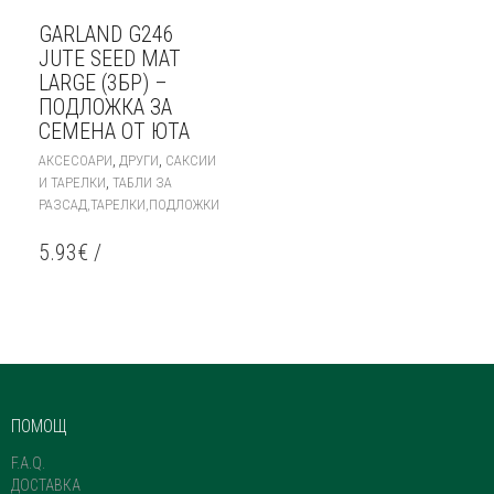
GARLAND G246
JUTE SEED MAT
LARGE (3БР) –
ПОДЛОЖКА ЗА
СЕМЕНА ОТ ЮТА
,
,
АКСЕСОАРИ
ДРУГИ
САКСИИ
,
И ТАРЕЛКИ
ТАБЛИ ЗА
РАЗСАД,ТАРЕЛКИ,ПОДЛОЖКИ
5.93
€
/
ПОМОЩ
F.A.Q.
ДОСТАВКА