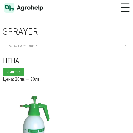
Toggle Menu
SPRAYER
Първо най-новите
ЦЕНА
Минимална
Максимална
Филтър
цена
цена
Цена:
20лв.
—
30лв.